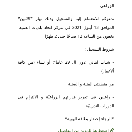
الزراعي
ندعوكم للانضمام إلينا والتسجيل وذلك نهار *الاثنين*
الموافق 13 أيلول 2021 في مركز اتحاد بلديات الضنية-
بخعون من الساعة 12 صباحًا حتى 2 ظهرًا
شروط التسجيل :
- شباب لبناني (دون ال 29 عاما") أو نساء (من كافة
ألأعمار)
من منطقتي المنية و الضنية
- راغبين في تعزيز قدراتهم الزراعيّة و الالتزام في
الدورات التدريبيّة
*الرجاء إحضار بطاقة الهوية*
إضغط هنا للمزيد من التفاصيل