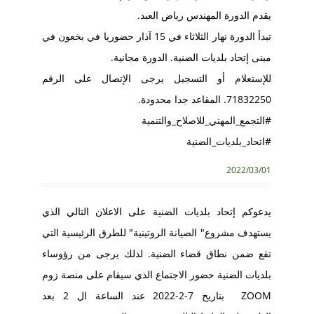
يقدم الدورة المهندس رياض العبد.
تبدأ الدورة نهار الثلاثاء في 15 آذار حضوريا في بخعون في
مبنى إتحاد بلديات الضنية. الدورة مجانية.
للإستعلام أو التسجيل يرجى الإتصال على الرقم
71832250. المقاعد جدا محدودة.
#التجمع_المهني_للاصلاح_والتنمية
#اتحاد_بلديات_الضنية
2022/03/01
يدعوكم إتحاد بلديات الضنية على الاعلان التالي الذي
يستهدف مشروع" الصيانة الروتينية" للطرق الرئيسية التي
تقع ضمن نطاق قضاء الضنية. لذلك يرجى من رؤوساء
بلديات الضنية حضور الاجتماع الذي سيقام على منصة زوم
ZOOM بتاريخ 7-2-2022 عند الساعة ال 2 بعد