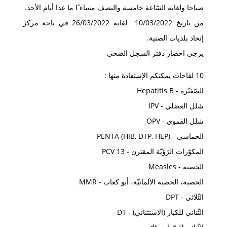
صباحا ولغاية السّاعة خامسة والنصف مساءﹰا ما عدا أيام الأحد.
من تاريخ 10/03/2022 لغاية 26/03/2022 في باحة مركز
إتحاد بلديات الضنية.
يرجى احضار دفتر السجل الصحي
10 لقاحات يمكنكم اﻹستفادة منها :
الصّفيّرة - Hepatitis B
شلل العضلي - IPV
شلل الفموي - OPV
الخماسي - PENTA (HIB, DTP, HEP)
المكوّرات الرّؤيّة المقترن - PCV 13
الحصبة - Measles
الحصبة، الحصبة الألمانيّة، أبو كعاب - MMR
الثّلاثي - DPT
الثّنائي للكبار (الاستثنائي) - DT