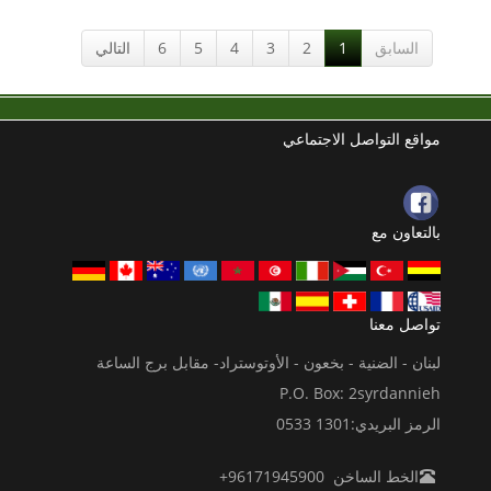
السابق
1
2
3
4
5
6
التالي
مواقع التواصل الاجتماعي
بالتعاون مع
تواصل معنا
لبنان - الضنية - بخعون - الأوتوستراد- مقابل برج الساعة
P.O. Box: 2syrdannieh
الرمز البريدي:1301 0533
الخط الساخن 96171945900+