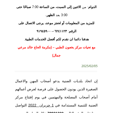
الدوام
: من
الاثنين
إلى
السبت،
من
الساعة
7:00
صباحًا
حتى
3:00 بعد
الظهر.
للمزيد
من
المعلومات
أو
لحجز
موعد،
يرجى
الاتصال
على
الرقم
:
٠٦٢٤١١٢٣- ٩١٩٤٥٩٠٠
هدفنا دائما ان نقدم لكم أفضل
الخدمات
الطبية
.
مع
تحيات
مركز بخعون الطبي – (مكرمة الحاج خالد مرعي
جمال)
2025/02/05
إن اتحاد بلديات الضنية يدعو أصحاب المهن والاعمال
الصغيرة الذين يودون الحصول على فرصة لعرض أعمالهم
أمام أصحاب المصلحة والمهتمين في يوم إفتتاح مركز
الضنية للتنمية المستدامة في
1 حزيران 2022
التواصل