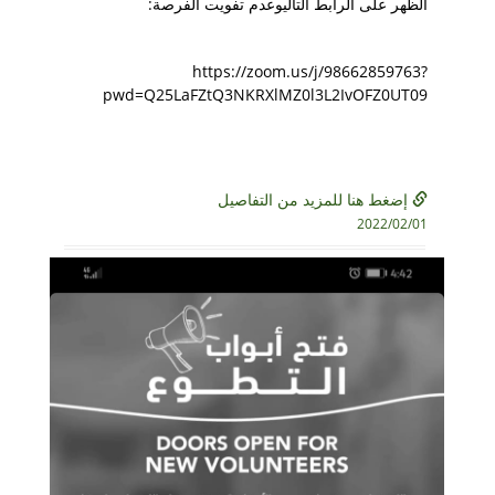
الظهر على الرابط التاليوعدم تفويت الفرصة:
https://zoom.us/j/98662859763?
pwd=Q25LaFZtQ3NKRXlMZ0l3L2IvOFZ0UT09
إضغط هنا للمزيد من التفاصيل
2022/02/01