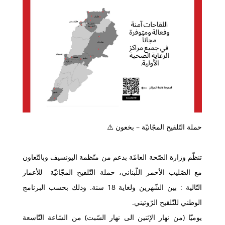
حملة التّلقيح المجّانيّة – بخعون ⚠️
تنظّم وزارة الصّحة العامّة بدعم من منّظمة اليونسيف وبالتّعاون
مع الصّليب الأحمر اللّبناني، حملة التّلقيح المجّانيّة للأعمار
التّالية : بين الشّهرين ولغاية 18 سنة. وذلك بحسب البرنامج
الوطني للتّلقيح الرّوتيني.
يوميّا (من نهار اﻹثنين الى نهار السّبت) من السّاعة التّاسعة