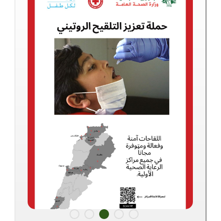
#دورات #هندسية #مجانية
بعد الإقبال الكبير ولتسهيل وإفساح المجال أمام مهندسي
الضنية، دورة ثانية في #Solar #PV #Systems من تنظيم
التجمع المهني للإصلاح والتنمية بالتعاون مع - CSCE وشركة
ASEICO وبدعم وتشجيع من إتحاد بلديات الضنية. يقدم
الدورة المهندس رياض العبد.
تبدأ الدورة نهار الثلاثاء في 15 آذار حضوريا في بخعون في
مبنى إتحاد بلديات الضنية. الدورة مجانية.