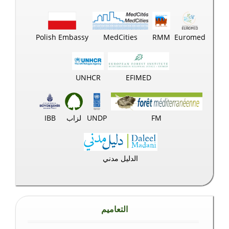
Polish Embassy
MedCities
RMM
Euromed
UNHCR
EFIMED
FM
UNDP
لزاب
IBB
الدليل مدني
التعاميم