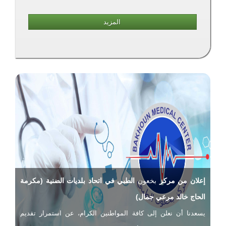
للإستعلام أو التسجيل يرجى الإتصال على الرقم
71832250. المقاعد جدا محدودة.
المزيد
#التجمع_المهني_للاصلاح_والتنمية
#اتحاد_بلديات_الضنية
2022/03/01
وزير الزراعة الدكتور عباس الحاج حسن في الضنية.
أطلق وزير الزراعة الدكتور عباس الحاج حسن حملة التحريج العام في
الضنية من بلدة كفربنين، بالتعاون مع جمعية إنماء كفربنين الخيرية،
بحضور النائب عبد العزيز الصمد، رئيسة مصلحة الزراعة في الشمال