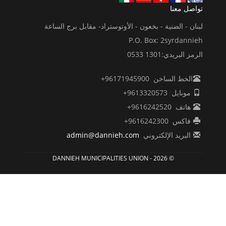
تواصل معنا
لبنان - الضنية - بخعون - الأوتوستراد- مقابل برج الساعة
P.O. Box: 2syrdannieh
الرمز البريدي:1301 0533
الخط الساخن 96171945900+
موبايل 9613320573+
هاتف 9616242520+
فاكس 9616242300+
البريد الإلكتروني
admin@dannieh.com
© 2026 - DANNIEH MUNICIPALITIES UNION