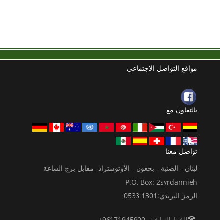
مواقع التواصل الاجتماعي
بالتعاون مع
تواصل معنا
لبنان - الضنية - بخعون - الأوتوستراد- مقابل برج الساعة
P.O. Box: 2syrdannieh
الرمز البريدي:1301 0533
الخط الساخن 96171945900+