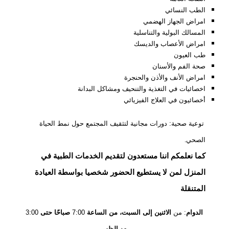
الطب النسائي
امراض الجهاز الهضمي
المسالك البولية والتناسلية
امراض الأعصاب والديسك
طب العيون
صحة الفم والأسنان
امراض الأنف والأذن والحنجرة
اخصائيات في التغذية والتنحيف ومشاكل البدانة
أخصائيون في العلاج الفيزيائي
توعية صحية: دورات مجانية لتثقيف المجتمع حول نمط الحياة
الصحي
.
كما نعلمكم اننا مستعدون لتقديم الخدمات الطبية في
المنزل لمن لا يستطيع الحضور شخصيا بواسطة العيادة
المتنقلة
الدوام
: من
الاثنين
إلى
السبت،
من
الساعة
7:00
صباحًا
حتى
3:00
بعد
الظهر.