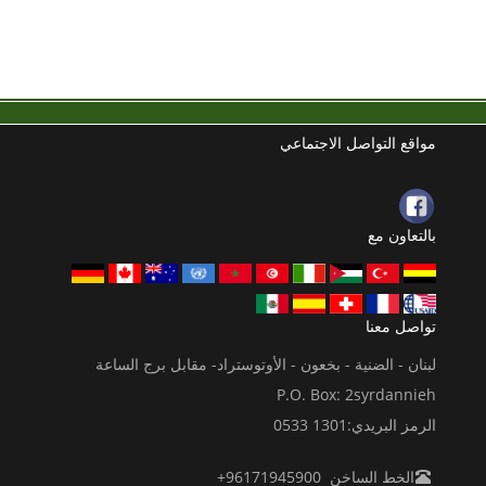
مواقع التواصل الاجتماعي
بالتعاون مع
تواصل معنا
لبنان - الضنية - بخعون - الأوتوستراد- مقابل برج الساعة
P.O. Box: 2syrdannieh
الرمز البريدي:1301 0533
الخط الساخن 96171945900+