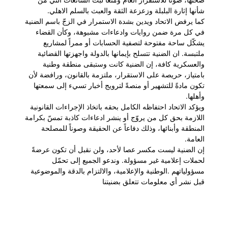
شأنها إثارة البلبلة وزعزعة الثقة والعبث بالسلم الاهلي.
كما يرفض الاتحاد ويدين بشدة الاستمرار في الزجّ باسم الضنية
في كل مرة ضمن روايات وادعاءات مشبوهة، وكأن القضاء
يشكّل ساحة مفتوحة لتصفية الحسابات أو ممراً لمشاريع
ملتبسة. ان الضنية تتسلح بإيمانها بالدولة واجهزتها القضائية
والعسكرية كافة، إن الضنية كانت وستبقى منطقة وطنية
بامتياز، حريصة على الاستقرار، ملتزمة بالقانون، ورافضة لأن
تكون مادةً للتشهير أو منصةً لترويج أخبار تسيء إلى سمعتها
وأهلها.
ويؤكد الاتحاد احتفاظه الكامل بحقه باتخاذ الإجراءات القانونية
اللازمة بحق كل من يروّج أو ينشر ادعاءات كاذبة تمسّ بكرامة
المنطقة وأبنائها، وذلك دفاعاً عن الحقيقة وصوناً للمصلحة
العامة.
إن الضنية ليست مكسر عصا لأحد، ولن نقبل أن تكون عرضةً
لحملات إعلامية غير مسؤولة. وندعو الجميع إلى تحمّل
مسؤولياتهم .الوطنية والإعلامية، والالتزام بالدقة والموضوعية
قبل نشر أي معلومات تتعلق بضنيتنا