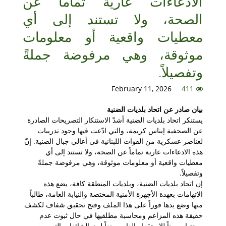
الادعاءات عارية تماماً عن
الصحة، ولا تستند إلى أي
معطيات واقعية أو معلومات
موثوقة، وهي مرفوضة جملةً
وتفصيلاً.
February 11, 2026
411
بيان صادر عن اتحاد بلديات الضنية
يستنكر اتحاد بلديات الضنية أشدّ الاستنكار التصريحات الصادرة
عن الصحفية إيناس كريمة، والتي ادّعت فيها وجود تدريبات
لعناصر عسكرية من القوات اللبنانية في أعالي جبال الضنية. إنّ
هذه الادعاءات عارية تماماً عن الصحة، ولا تستند إلى أي
معطيات واقعية أو معلومات موثوقة، وهي مرفوضة جملةً
وتفصيلاً.
إن اتحاد بلديات الضنية، وبلديات المنطقة كافة، يضع هذه
الاتهامات بعهدة الأجهزة الأمنية المختصة والنيابة العامة، طالباً
منها وضع يدها فوراً على هذا الملف وفتح تحقيق شفاف لكشف
حقيقة هذه المزاعم ومحاسبة مطلقيها في حال ثبوت عدم
صحتها، صوناً للاستقرار العام ومنعاً لبث الشائعات التي من