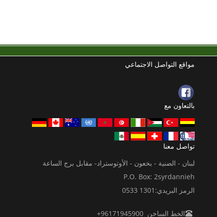
مواقع التواصل الاجتماعي
بالتعاون مع
تواصل معنا
لبنان - الضنية - بخعون - الأوتوستراد- مقابل برج الساعة
P.O. Box: 2syrdannieh
الرمز البريدي:1301 0533
الخط الساخن 96171945900+