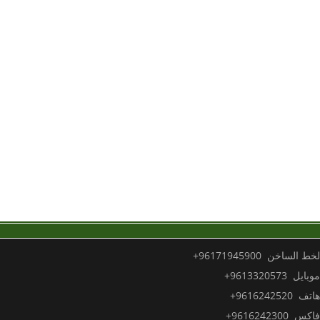
خط الساخن 96171945900+
بايل 9613320573+
تف 9616242520+
كس 9616242300+