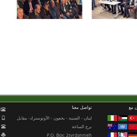
ن مع
تواصل معنا
ال
لبنان - الضنية - بخعون - الأوتوستراد- مقابل
مو
برج الساعة
ها
P.O. Box: 2syrdannieh
فا